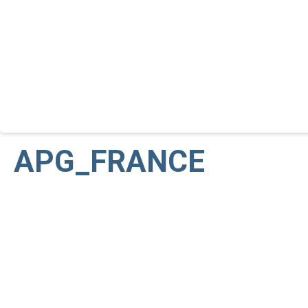
APG À ISE, BARCELONE
Du 4 au 7 février, APG a une fois de plus marqué s
APG_FRANCE