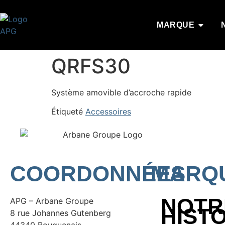
MARQUE
QRFS30
Système amovible d’accroche rapide
Étiqueté
Accessoires
COORDONNÉES
MARQ
NOTR
APG – Arbane Groupe
HIST
8 rue Johannes Gutenberg