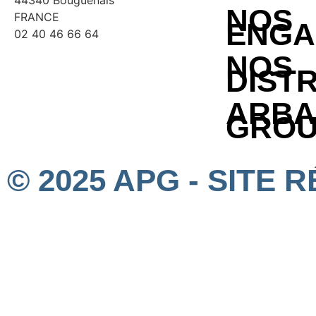
44340 Bouguenais
NOS
FRANCE
ENGA
02 40 46 66 64
NOS
DIST
ARBA
GROU
© 2025 APG - SITE 