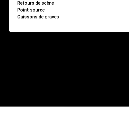
Retours de scène
Point source
Caissons de graves
SAV
Étude et configuration
Téléchargements