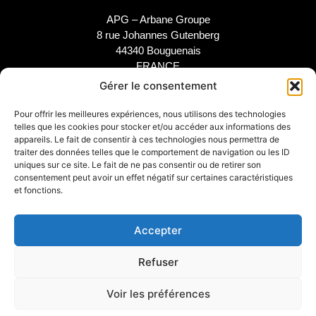
APG – Arbane Groupe
8 rue Johannes Gutenberg
44340 Bouguenais
FRANCE
02 40 46 66 64
Gérer le consentement
Pour offrir les meilleures expériences, nous utilisons des technologies
MARQUE
SUPPORT
telles que les cookies pour stocker et/ou accéder aux informations des
appareils. Le fait de consentir à ces technologies nous permettra de
Notre Histoire
SAV
traiter des données telles que le comportement de navigation ou les ID
uniques sur ce site. Le fait de ne pas consentir ou de retirer son
Nos Engagements
Étude et configuration
consentement peut avoir un effet négatif sur certaines caractéristiques
Nos Distributeurs
Téléchargements
et fonctions.
Arbane Groupe
Accepter
INFOS LÉGALES
Refuser
Mentions légales
Voir les préférences
© 2025 APG - Site réalisé par
Studio Done