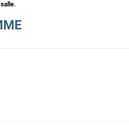
salle.
MME