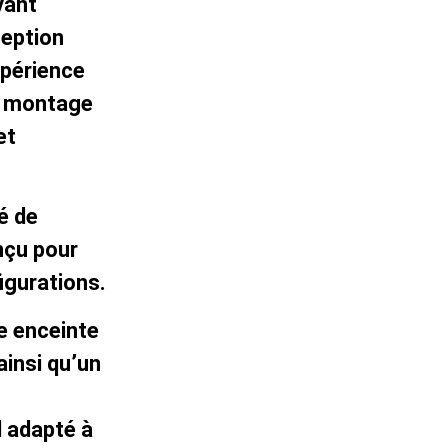
vant
ception
xpérience
le montage
et
é de
nçu pour
igurations.
e enceinte
ainsi qu’un
 adapté à