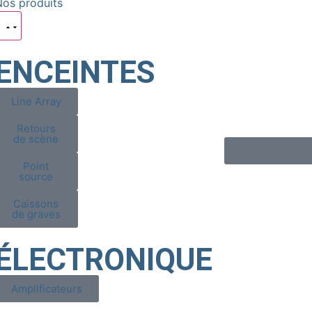
Nos produits
ENCEINTES
Line Array
Retours
de scène
Point
source
Caissons
de graves
ÉLECTRONIQUE
Amplificateurs