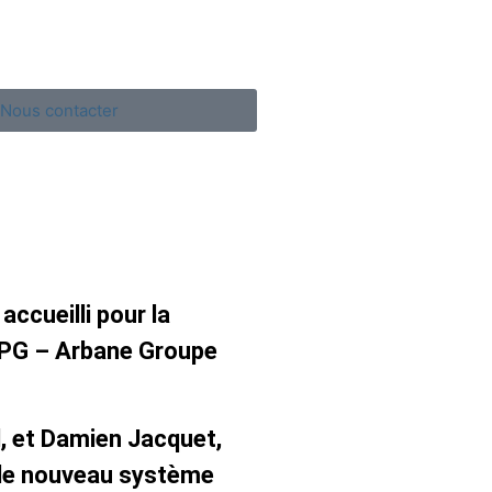
Nous contacter
ccueilli pour la
’APG – Arbane Groupe
l, et Damien Jacquet,
é le nouveau système