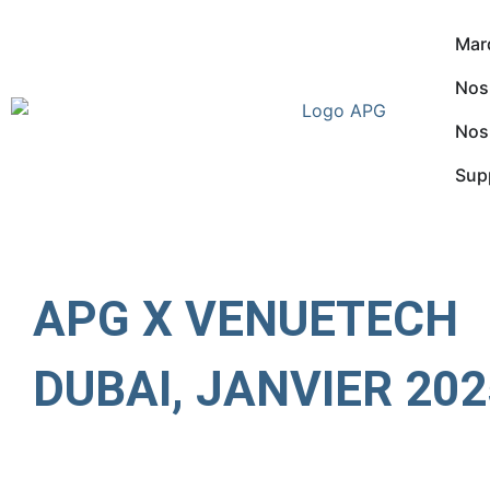
Mar
Nos
Nos
Sup
APG X VENUETECH
DUBAI, JANVIER 202