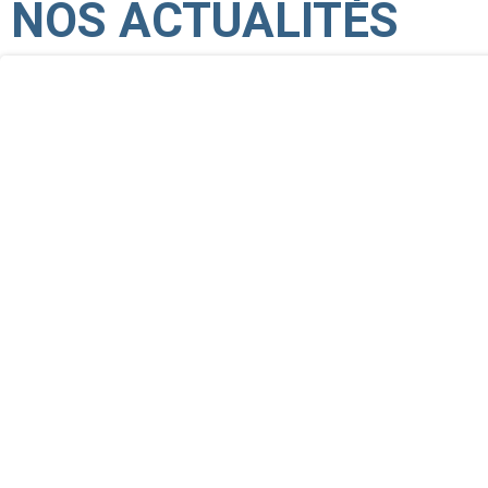
NOS ACTUALITÉS
MOOV’EVENT, le 1er acquéreur du
C’est à Bordeaux, lors d’un événement privé, que