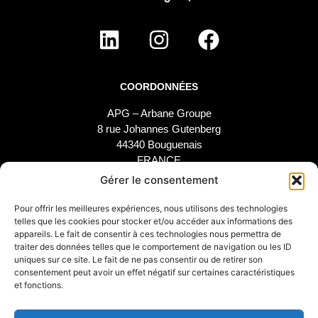
COORDONNÉES
APG – Arbane Groupe
8 rue Johannes Gutenberg
44340 Bouguenais
FRANCE
02 40 46 66 64
Gérer le consentement
Pour offrir les meilleures expériences, nous utilisons des technologies
MARQUE
SUPPORT
telles que les cookies pour stocker et/ou accéder aux informations des
appareils. Le fait de consentir à ces technologies nous permettra de
Notre Histoire
SAV
traiter des données telles que le comportement de navigation ou les ID
uniques sur ce site. Le fait de ne pas consentir ou de retirer son
Nos Engagements
Étude et configuration
consentement peut avoir un effet négatif sur certaines caractéristiques
Nos Distributeurs
Téléchargements
et fonctions.
Arbane Groupe