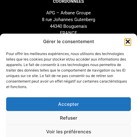
COORDONNÉES
APG – Arbane Groupe
8 rue Johannes Gutenberg
44340 Bouguenais
FRANCE
02 40 46 66 64
Gérer le consentement
Pour offrir les meilleures expériences, nous utilisons des technologies
MARQUE
SUPPORT
telles que les cookies pour stocker et/ou accéder aux informations des
appareils. Le fait de consentir à ces technologies nous permettra de
Notre Histoire
SAV
traiter des données telles que le comportement de navigation ou les ID
uniques sur ce site. Le fait de ne pas consentir ou de retirer son
Nos Engagements
Étude et configuration
consentement peut avoir un effet négatif sur certaines caractéristiques
Nos Distributeurs
Téléchargements
et fonctions.
Arbane Groupe
Accepter
INFOS LÉGALES
Refuser
Mentions légales
Voir les préférences