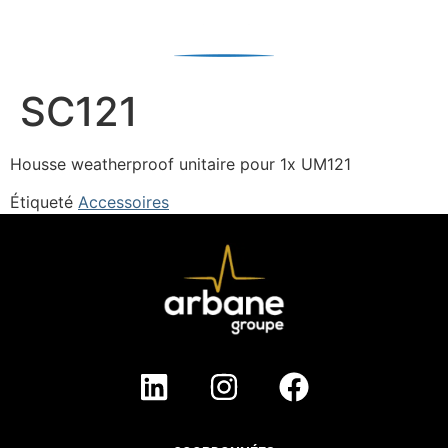
SC121
Housse weatherproof unitaire pour 1x UM121
Étiqueté
Accessoires