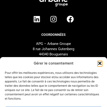
COORDONNÉES
APG – Arbane Groupe
8 rue Johannes Gutenberg
44340 Bouguenais
FRANCE
Gérer le consentement
02 40 46 66 64
Pour offrir les meilleures expériences, nous utilisons des technologies
telles que les cookies pour stocker et/ou accéder aux informations des
MARQUE
SUPPORT
appareils. Le fait de consentir à ces technologies nous permettra de
traiter des données telles que le comportement de navigation ou les ID
Notre Histoire
SAV
uniques sur ce site. Le fait de ne pas consentir ou de retirer son
Nos Engagements
Étude et configuration
consentement peut avoir un effet négatif sur certaines caractéristiques
et fonctions.
Nos Distributeurs
Téléchargements