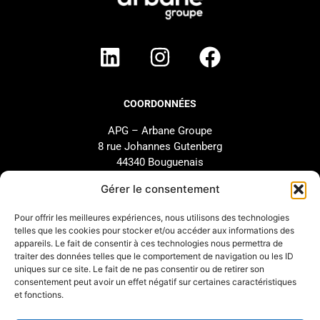
COORDONNÉES
APG – Arbane Groupe
8 rue Johannes Gutenberg
44340 Bouguenais
FRANCE
Gérer le consentement
02 40 46 66 64
Pour offrir les meilleures expériences, nous utilisons des technologies
telles que les cookies pour stocker et/ou accéder aux informations des
MARQUE
SUPPORT
appareils. Le fait de consentir à ces technologies nous permettra de
traiter des données telles que le comportement de navigation ou les ID
Notre Histoire
SAV
uniques sur ce site. Le fait de ne pas consentir ou de retirer son
Nos Engagements
Étude et configuration
consentement peut avoir un effet négatif sur certaines caractéristiques
et fonctions.
Nos Distributeurs
Téléchargements