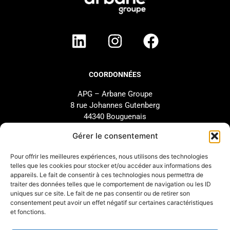
COORDONNÉES
APG – Arbane Groupe
8 rue Johannes Gutenberg
44340 Bouguenais
FRANCE
Gérer le consentement
02 40 46 66 64
Pour offrir les meilleures expériences, nous utilisons des technologies
telles que les cookies pour stocker et/ou accéder aux informations des
MARQUE
SUPPORT
appareils. Le fait de consentir à ces technologies nous permettra de
traiter des données telles que le comportement de navigation ou les ID
Notre Histoire
SAV
uniques sur ce site. Le fait de ne pas consentir ou de retirer son
Nos Engagements
Étude et configuration
consentement peut avoir un effet négatif sur certaines caractéristiques
et fonctions.
Nos Distributeurs
Téléchargements