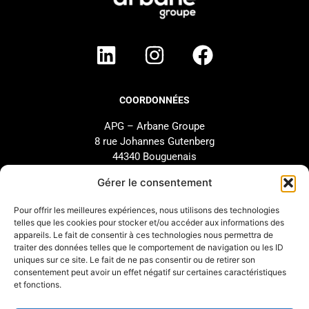
COORDONNÉES
APG – Arbane Groupe
8 rue Johannes Gutenberg
44340 Bouguenais
FRANCE
Gérer le consentement
02 40 46 66 64
Pour offrir les meilleures expériences, nous utilisons des technologies
telles que les cookies pour stocker et/ou accéder aux informations des
MARQUE
SUPPORT
appareils. Le fait de consentir à ces technologies nous permettra de
traiter des données telles que le comportement de navigation ou les ID
Notre Histoire
SAV
uniques sur ce site. Le fait de ne pas consentir ou de retirer son
Nos Engagements
Étude et configuration
consentement peut avoir un effet négatif sur certaines caractéristiques
et fonctions.
Nos Distributeurs
Téléchargements