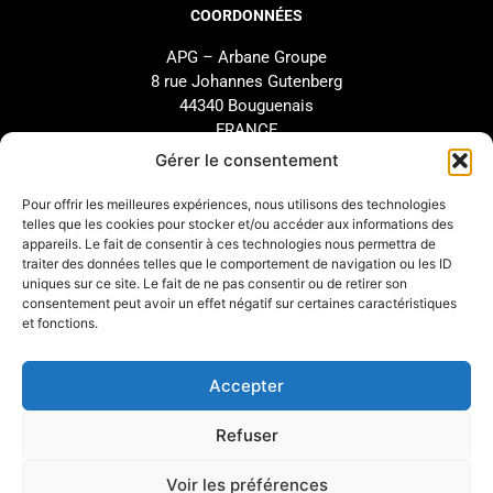
COORDONNÉES
APG – Arbane Groupe
8 rue Johannes Gutenberg
44340 Bouguenais
FRANCE
02 40 46 66 64
Gérer le consentement
Pour offrir les meilleures expériences, nous utilisons des technologies
MARQUE
SUPPORT
telles que les cookies pour stocker et/ou accéder aux informations des
appareils. Le fait de consentir à ces technologies nous permettra de
Notre Histoire
SAV
traiter des données telles que le comportement de navigation ou les ID
uniques sur ce site. Le fait de ne pas consentir ou de retirer son
Nos Engagements
Étude et configuration
consentement peut avoir un effet négatif sur certaines caractéristiques
Nos Distributeurs
Téléchargements
et fonctions.
Arbane Groupe
Accepter
INFOS LÉGALES
Refuser
Mentions légales
Voir les préférences