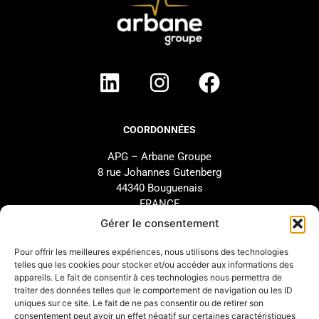
COORDONNÉES
APG – Arbane Groupe
8 rue Johannes Gutenberg
44340 Bouguenais
FRANCE
02 40 46 66 64
Gérer le consentement
Pour offrir les meilleures expériences, nous utilisons des technologies
MARQUE
SUPPORT
telles que les cookies pour stocker et/ou accéder aux informations des
appareils. Le fait de consentir à ces technologies nous permettra de
Notre Histoire
SAV
traiter des données telles que le comportement de navigation ou les ID
uniques sur ce site. Le fait de ne pas consentir ou de retirer son
Nos Engagements
Étude et configuration
consentement peut avoir un effet négatif sur certaines caractéristiques