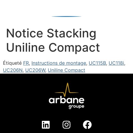
Notice Stacking
Uniline Compact
Étiqueté
FR
,
Instructions de montage
,
UC115B
,
UC118i
,
UC206N
,
UC206W
,
Uniline Compact