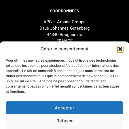
COORDONNÉES
APG – Arbane Groupe
8 rue Johannes Gutenberg
44340 Bouguenais
FRANCE
02 40 46 66 64
Gérer le consentement
Pour offrir les meilleures expériences, nous utilisons des technologies
MARQUE
SUPPORT
telles que les cookies pour stocker et/ou accéder aux informations des
appareils. Le fait de consentir à ces technologies nous permettra de
Notre Histoire
SAV
traiter des données telles que le comportement de navigation ou les ID
uniques sur ce site. Le fait de ne pas consentir ou de retirer son
Nos Engagements
Étude et configuration
consentement peut avoir un effet négatif sur certaines caractéristiques
Nos Distributeurs
Téléchargements
et fonctions.
Arbane Groupe
Accepter
INFOS LÉGALES
Refuser
Mentions légales